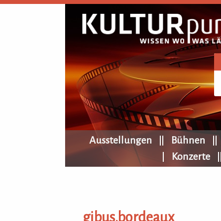
KULTURpur Navigation
Ausstellungen
Bühnen
Konzerte
gibus.bordeaux