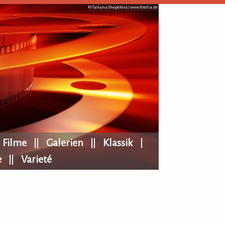
© Tatiana Shepeleva /
www.fotolia.de
Filme
Galerien
Klassik
e
Varieté