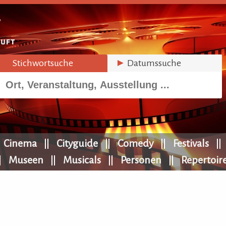
►
Stichwortsuche
►
Datumssuche
Cinema
Cityguide
Comedy
Festivals
Museen
Musicals
Personen
Repertoir