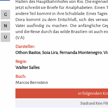
Hallen des Hauptbahnhofes von Rio. Die eigenwil
jetzt schreibt sie Briefe für Analphabeten. Einen T
andere Teil kommt in ihre Schublade. Eines Tag
G
Dora kommt zu dem Entschluß, sich des verw
Vater ausfindig zu machen. Die anfängliche Ge
N
und die Reise durch das wilde Brasilien ist auch e
U
(V.A)
Darsteller:
Othon Bastos
,
Soia Lira
,
Fernanda Montenegro
,
Vi
Regie:
Walter Salles
Buch:
Marcos Bernstein
in folgenden Ki