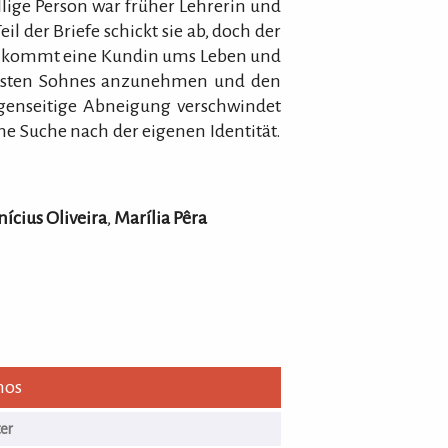
lige Person war früher Lehrerin und
eil der Briefe schickt sie ab, doch der
es kommt eine Kundin ums Leben und
aisten Sohnes anzunehmen und den
genseitige Abneigung verschwindet
ine Suche nach der eigenen Identität.
nícius Oliveira
,
Marília Pêra
nos