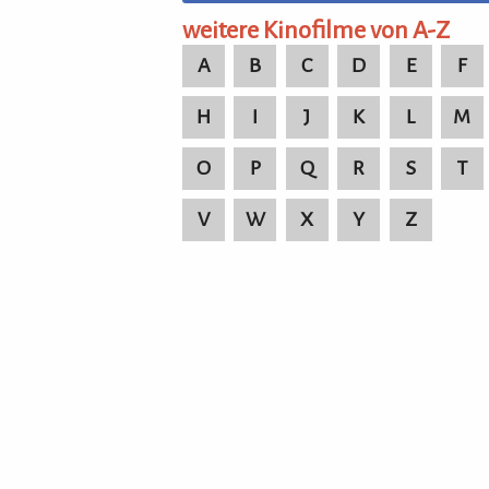
weitere Kinofilme von A-Z
A
B
C
D
E
F
H
I
J
K
L
M
O
P
Q
R
S
T
V
W
X
Y
Z