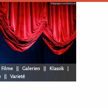
© fergregory /
www.fotolia.de
Filme
Galerien
Klassik
e
Varieté