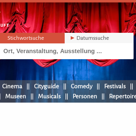
►
Stichwortsuche
►
Datumssuche
Cinema
Cityguide
Comedy
Festivals
Museen
Musicals
Personen
Repertoir