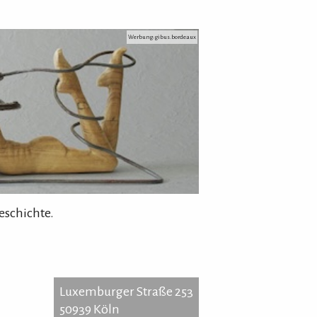
Werbung: gibus.bordeaux
eschichte.
Luxemburger Straße 253
50939 Köln