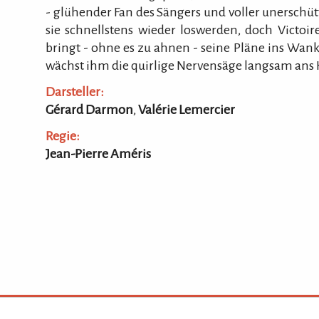
- glühender Fan des Sängers und voller unerschü
sie schnellstens wieder loswerden, doch Victoi
bringt - ohne es zu ahnen - seine Pläne ins Wa
wächst ihm die quirlige Nervensäge langsam ans H
Darsteller:
Gérard Darmon
,
Valérie Lemercier
Regie:
Jean-Pierre Améris
Rpur
Spielzeitstatistik
Login
Impre