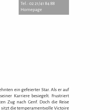
Tel.: 02 21/41 84 88
Homepage
mburger Straße 253
9 Köln
 02 21/41 84 88
epage
hnten ein gefeierter Star. Als er auf
ner Karriere besiegelt. Frustriert
en Zug nach Genf. Doch die Reise
l sitzt die temperamentvolle Victoire