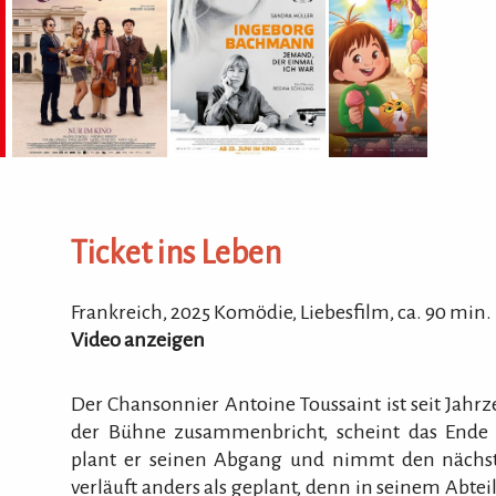
...
Luxe
5093
Ticket ins Leben
Tel.:
Hom
Frankreich, 2025
Komödie, Liebesfilm, ca.
90
min.
Video anzeigen
Der Chansonnier Antoine Toussaint ist seit Jahrze
der Bühne zusammenbricht, scheint das Ende sei
plant er seinen Abgang und nimmt den nächst
verläuft anders als geplant, denn in seinem Abtei