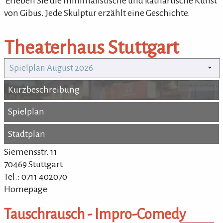
'Erleben Sie die minimalistische und kathartische Kunst
von Gibus. Jede Skulptur erzählt eine Geschichte.
Theaterhaus Stuttgart
Spielplan August 2026
Foto: Andreas Feucht
Kurzbeschreibung
Kurzbeschreibung
Spielplan
Spielplan
Stadtplan
Stadtplan
Siemensstr. 11
70469 Stuttgart
Tel.: 0711 402070
Homepage
Tauschrausch - Impro-Comedy