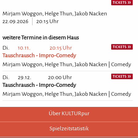
Mirjam Woggon, Helge Thun, Jakob Nacken
22.09.2026
20:15 Uhr
weitere Termine in diesem Haus
Di.
10.11.
20:15 Uhr
Tauschrausch - Impro-Comedy
Mirjam Woggon, Helge Thun, Jakob Nacken | Comedy
Di.
29.12.
20:00 Uhr
Tauschrausch - Impro-Comedy
Mirjam Woggon, Helge Thun, Jakob Nacken | Comedy
KULTURpur - wissen wo was läuft.
KULTURpur Footer
Über KULTURpur
Spielzeitstatistik