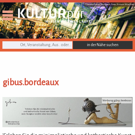
Theaterhaus Stuttgart, Foto: Simon Wachter
KULTURpur Suche
gibus.bordeaux
gibus.bordeaux
Werbung: gibus.bordeaux