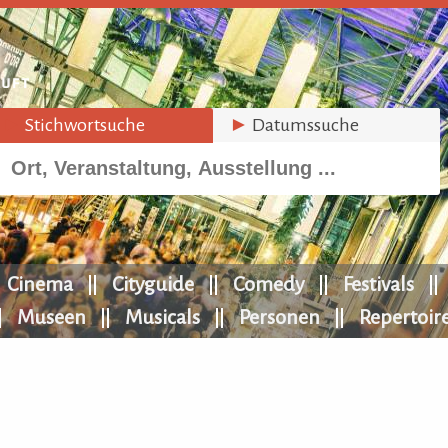
►
Stichwortsuche
►
Datumssuche
Cinema
Cityguide
Comedy
Festivals
Museen
Musicals
Personen
Repertoir