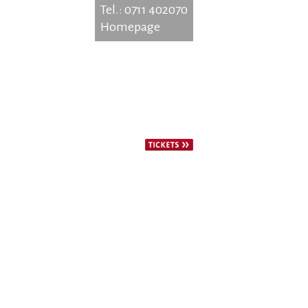
Tel.: 0711 402070
Homepage
ensstr. 11
9 Stuttgart
: 0711 402070
epage