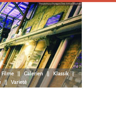
Theaterhaus Stuttgart, Foto: Simon Wachter
Filme
Galerien
Klassik
e
Varieté