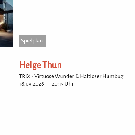
Spielplan
...
Spielplan
Siem
7046
Helge Thun
Tel.
TRIX - Virtuose Wunder & Haltloser Humbug
Hom
18.09.2026
20:15 Uhr