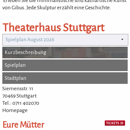
'Erleben Sie die minimalistische und kathartische Kunst
von Gibus. Jede Skulptur erzählt eine Geschichte.
Theaterhaus Stuttgart
Spielplan August 2026
Foto: Andreas Feucht
Kurzbeschreibung
Kurzbeschreibung
Spielplan
Spielplan
Stadtplan
Stadtplan
Siemensstr. 11
70469 Stuttgart
Tel.: 0711 402070
Homepage
Eure Mütter