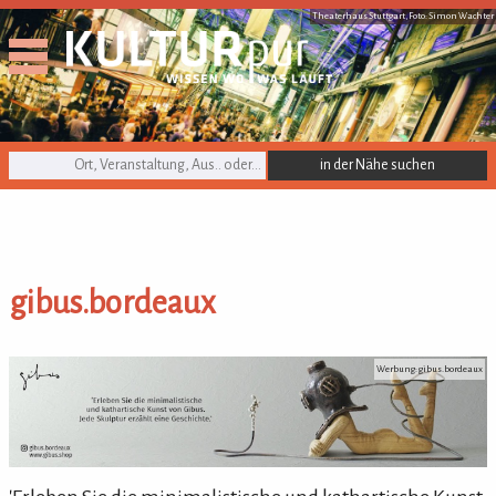
Theaterhaus Stuttgart, Foto: Simon Wachter
KULTURpur Suche
gibus.bordeaux
gibus.bordeaux
Werbung: gibus.bordeaux