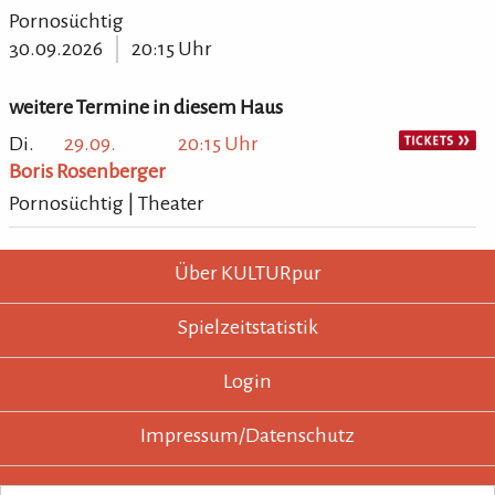
Pornosüchtig
30.09.2026
20:15 Uhr
weitere Termine in diesem Haus
Di.
29.09.
20:15 Uhr
Boris Rosenberger
Pornosüchtig | Theater
KULTURpur - wissen wo was läuft.
KULTURpur Footer
Über KULTURpur
Spielzeitstatistik
Login
Impressum/Datenschutz