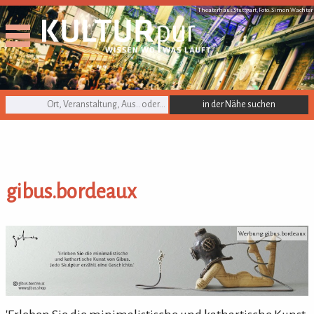
Theaterhaus Stuttgart, Foto: Simon Wachter
KULTURpur Suche
gibus.bordeaux
gibus.bordeaux
Werbung: gibus.bordeaux