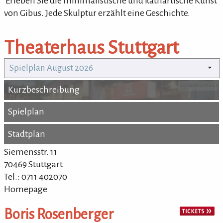
'Erleben Sie die minimalistische und kathartische Kunst
von Gibus. Jede Skulptur erzählt eine Geschichte.
Theaterhaus Stuttgart
Spielplan August 2026
Foto: Andreas Feucht
Kurzbeschreibung
Kurzbeschreibung
Spielplan
Spielplan
Stadtplan
Stadtplan
Siemensstr. 11
70469 Stuttgart
Tel.: 0711 402070
Homepage
Boris Rosenberger