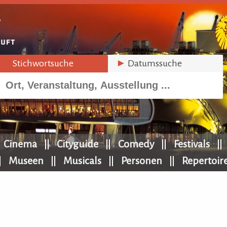
►
Stichwortsuche
►
Datumssuche
Cinema
Cityguide
Comedy
Festivals
Museen
Musicals
Personen
Repertoir