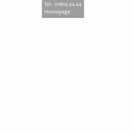
Tel.: 01805 44 44
Homepage
erelbstr. 6
57 Hamburg
: 01805 44 44
epage