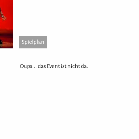
Spielplan
...
Spielplan
Nord
204
Oups... das Event ist nicht da.
Tel.
Hom