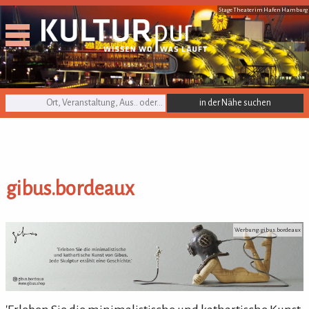
Stage Theater im Hafen Hamburg
KULTURpur Suche
gibus.bordeaux
gibus.bordeaux
Werbung: gibus.bordeaux