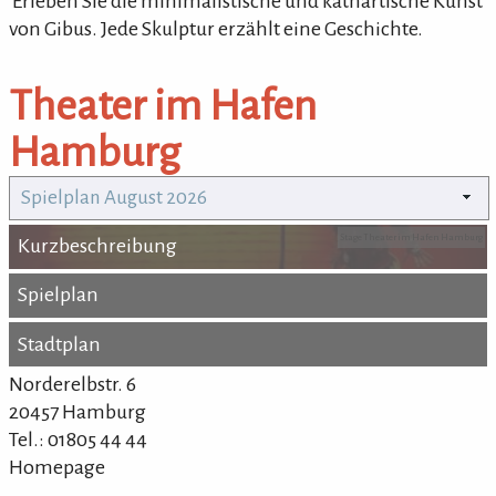
'Erleben Sie die minimalistische und kathartische Kunst
von Gibus. Jede Skulptur erzählt eine Geschichte.
Theater im Hafen
Hamburg
Spielplan August 2026
Stage Theater im Hafen Hamburg
Kurzbeschreibung
Kurzbeschreibung
Spielplan
Spielplan
Stadtplan
Stadtplan
Norderelbstr. 6
20457 Hamburg
Tel.: 01805 44 44
Homepage