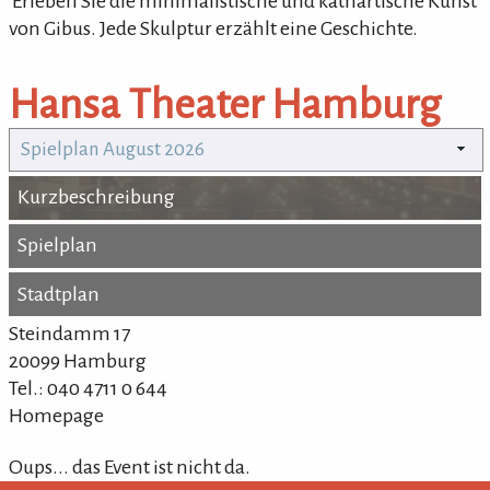
'Erleben Sie die minimalistische und kathartische Kunst
von Gibus. Jede Skulptur erzählt eine Geschichte.
Hansa Theater Hamburg
Spielplan August 2026
Kurzbeschreibung
Kurzbeschreibung
Spielplan
Spielplan
Stadtplan
Stadtplan
Steindamm 17
20099 Hamburg
Tel.: 040 4711 0 644
Homepage
Oups... das Event ist nicht da.