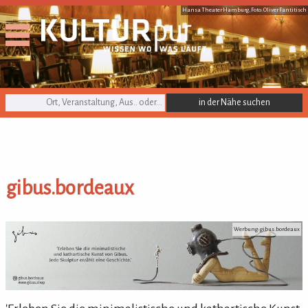
Hansa Theater Hamburg, Foto: Oliver Fantitisch
KULTURpur Suche
gibus.bordeaux
gibus.bordeaux
Werbung: gibus.bordeaux