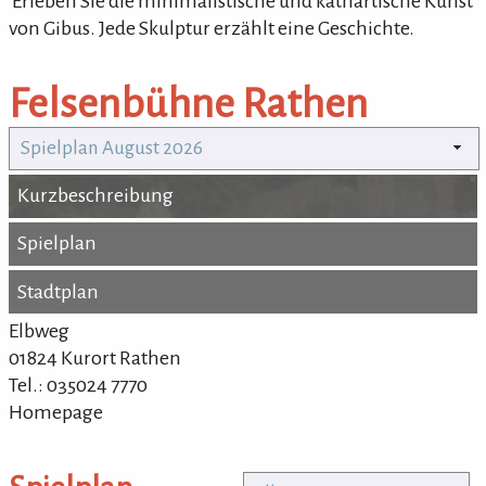
'Erleben Sie die minimalistische und kathartische Kunst
von Gibus. Jede Skulptur erzählt eine Geschichte.
Felsenbühne Rathen
Spielplan August 2026
Kurzbeschreibung
Kurzbeschreibung
Spielplan
Spielplan
Stadtplan
Stadtplan
Elbweg
01824 Kurort Rathen
Tel.: 035024 7770
Homepage