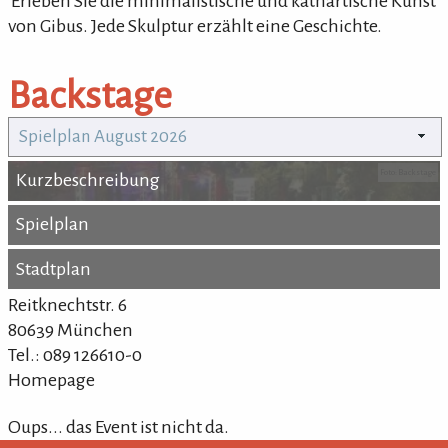
'Erleben Sie die minimalistische und kathartische Kunst
von Gibus. Jede Skulptur erzählt eine Geschichte.
Backstage
Spielplan August 2026
Foto: Backstage
Kurzbeschreibung
Kurzbeschreibung
Spielplan
Spielplan
Stadtplan
Stadtplan
Reitknechtstr. 6
80639 München
Tel.: 089 126610-0
Homepage
Oups... das Event ist nicht da.