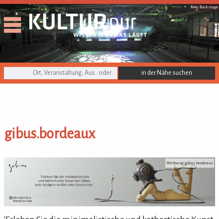
Foto: Backstage
KULTURpur Suche
gibus.bordeaux
gibus.bordeaux
Werbung: gibus.bordeaux