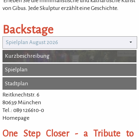
'Erleben Sie die minimalistische und kathartische Kunst
von Gibus. Jede Skulptur erzählt eine Geschichte.
Backstage
Spielplan August 2026
Foto: Backstage
Kurzbeschreibung
Kurzbeschreibung
Spielplan
Spielplan
Stadtplan
Stadtplan
Reitknechtstr. 6
80639 München
Tel.: 089 126610-0
Homepage
One Step Closer - a Tribute to