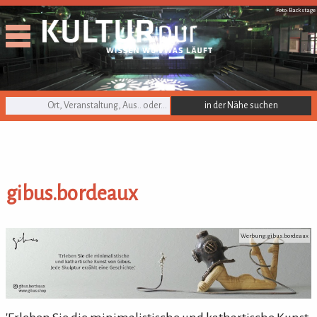
Foto: Backstage
KULTURpur Suche
gibus.bordeaux
gibus.bordeaux
Werbung: gibus.bordeaux