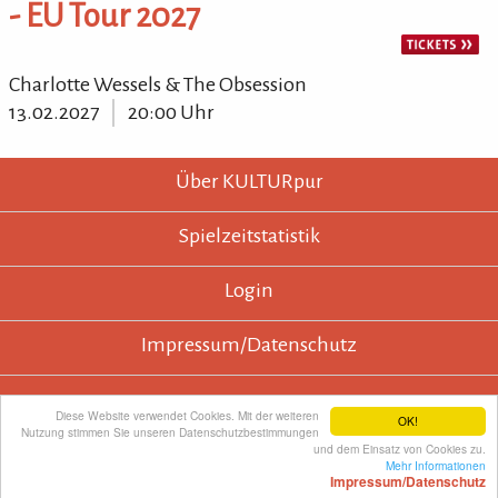
- EU Tour 2027
Charlotte Wessels & The Obsession
13.02.2027
20:00 Uhr
KULTURpur - wissen wo was läuft.
KULTURpur Footer
Über KULTURpur
Spielzeitstatistik
Login
Impressum/Datenschutz
Diese Website verwendet Cookies. Mit der weiteren
OK!
Nutzung stimmen Sie unseren Datenschutzbestimmungen
KULTURpur empfehlen
und dem Einsatz von Cookies zu.
Mehr Informationen
Impressum/Datenschutz