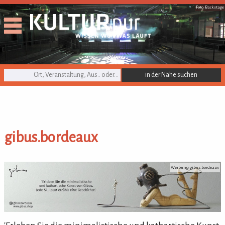
Foto: Backstage
KULTURpur Suche
gibus.bordeaux
gibus.bordeaux
Werbung: gibus.bordeaux