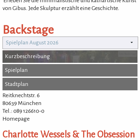
'Erleben Sie die minimalistische und kathartische Kunst
von Gibus. Jede Skulptur erzählt eine Geschichte.
Backstage
Spielplan August 2026
Foto: Backstage
Kurzbeschreibung
Kurzbeschreibung
Spielplan
Spielplan
Stadtplan
Stadtplan
Reitknechtstr. 6
80639 München
Tel.: 089 126610-0
Homepage
Charlotte Wessels & The Obsession