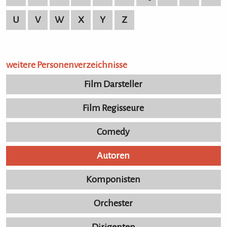
U
V
W
X
Y
Z
weitere Personenverzeichnisse
Film Darsteller
Film Regisseure
Comedy
Autoren
Komponisten
Orchester
Dirigenten