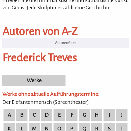
'Erleben Sie die minimalistische und kathartische Kunst
von Gibus. Jede Skulptur erzählt eine Geschichte.
Komponisten / Autoren von A-Z
Autoren von A-Z
Autoren
Frederick Treves
.
Werke
Werke ohne aktuelle Aufführungstermine:
Der Elefantenmensch (Sprechtheater)
A
B
C
D
E
F
G
H
I
J
K
L
M
N
O
P
Q
R
S
T