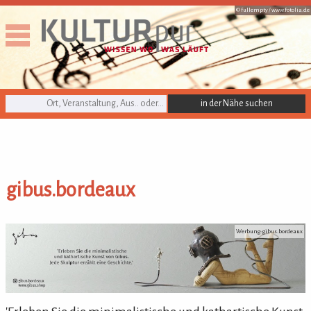
© fullempty /
www.fotolia.de
KULTURpur Suche
gibus.bordeaux
gibus.bordeaux
Werbung: gibus.bordeaux