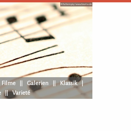
© fullempty /
www.fotolia.de
Filme
Galerien
Klassik
e
Varieté