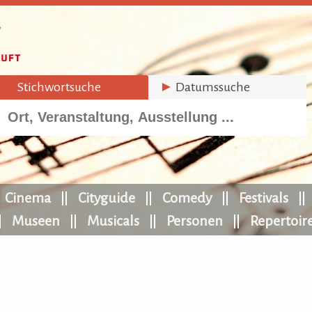
►
Stichwortsuche
►
Datumssuche
Cinema
Cityguide
Comedy
Festivals
Museen
Musicals
Personen
Repertoir