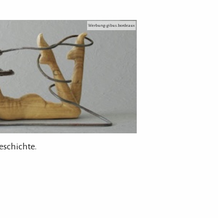
Werbung: gibus.bordeaux
eschichte.