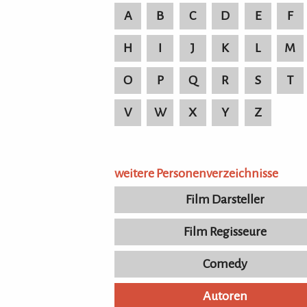
A
B
C
D
E
F
H
I
J
K
L
M
O
P
Q
R
S
T
V
W
X
Y
Z
weitere Personenverzeichnisse
Film Darsteller
Film Regisseure
Comedy
Autoren