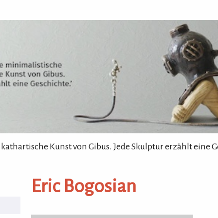
 kathartische Kunst von Gibus. Jede Skulptur erzählt eine G
-Z
Autoren
Eric Bogosian